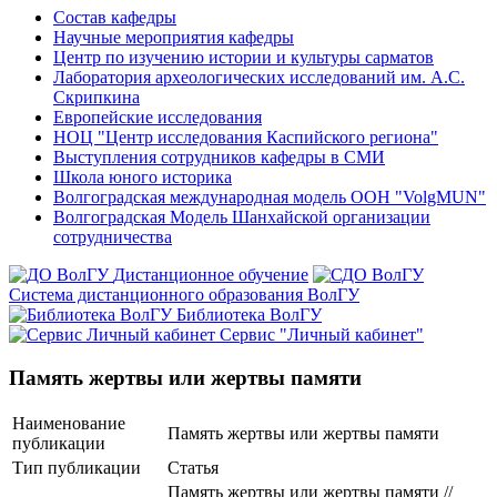
Состав кафедры
Научные мероприятия кафедры
Центр по изучению истории и культуры сарматов
Лаборатория археологических исследований им. А.С.
Скрипкина
Европейские исследования
НОЦ "Центр исследования Каспийского региона"
Выступления сотрудников кафедры в СМИ
Школа юного историка
Волгоградская международная модель ООН "VolgMUN"
Волгоградская Модель Шанхайской организации
сотрудничества
Дистанционное обучение
Система дистанционного образования ВолГУ
Библиотека ВолГУ
Сервис "Личный кабинет"
Память жертвы или жертвы памяти
Наименование
Память жертвы или жертвы памяти
публикации
Тип публикации
Статья
Память жертвы или жертвы памяти //