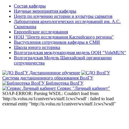
Состав кафедры
Научные мероприятия кафедры
Центр по изучению истории и культуры сарматов
Лаборатория археологических исследований им. А.С.
Скрипкина
Европейские исследования
НОЦ "Центр исследования Каспийского региона"
Выступления сотрудников кафедры в СМИ
Школа юного историка
Волгоградская международная модель ООН "VolgMUN"
Волгоградская Модель Шанхайской организации
сотрудничества
Дистанционное обучение
Система дистанционного образования ВолГУ
Библиотека ВолГУ
Сервис "Личный кабинет"
SOAP-ERROR: Parsing WSDL: Couldn't load from
'http://is.volsu.ru/1cuniver/ws/staff.1cws?wsdl' : failed to load
external entity "http://is.volsu.ru/1cuniver/ws/staff.1cws?wsdl"