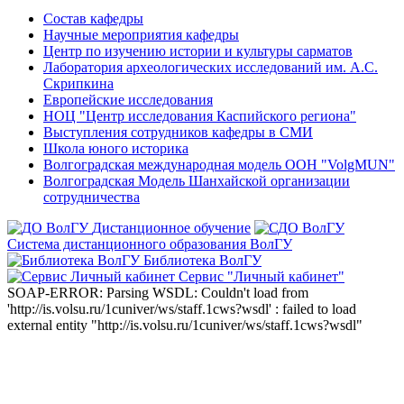
Состав кафедры
Научные мероприятия кафедры
Центр по изучению истории и культуры сарматов
Лаборатория археологических исследований им. А.С.
Скрипкина
Европейские исследования
НОЦ "Центр исследования Каспийского региона"
Выступления сотрудников кафедры в СМИ
Школа юного историка
Волгоградская международная модель ООН "VolgMUN"
Волгоградская Модель Шанхайской организации
сотрудничества
Дистанционное обучение
Система дистанционного образования ВолГУ
Библиотека ВолГУ
Сервис "Личный кабинет"
SOAP-ERROR: Parsing WSDL: Couldn't load from
'http://is.volsu.ru/1cuniver/ws/staff.1cws?wsdl' : failed to load
external entity "http://is.volsu.ru/1cuniver/ws/staff.1cws?wsdl"