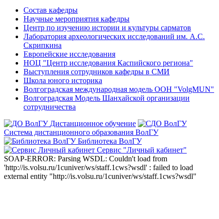
Состав кафедры
Научные мероприятия кафедры
Центр по изучению истории и культуры сарматов
Лаборатория археологических исследований им. А.С.
Скрипкина
Европейские исследования
НОЦ "Центр исследования Каспийского региона"
Выступления сотрудников кафедры в СМИ
Школа юного историка
Волгоградская международная модель ООН "VolgMUN"
Волгоградская Модель Шанхайской организации
сотрудничества
Дистанционное обучение
Система дистанционного образования ВолГУ
Библиотека ВолГУ
Сервис "Личный кабинет"
SOAP-ERROR: Parsing WSDL: Couldn't load from
'http://is.volsu.ru/1cuniver/ws/staff.1cws?wsdl' : failed to load
external entity "http://is.volsu.ru/1cuniver/ws/staff.1cws?wsdl"