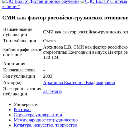
Дистанционное обучение
Система
кабинет"
СМИ как фактор российско-грузинских отношени
Наименование
СМИ как фактор российско-грузинских от
публикации
Тип публикации
Статья
Архипова Е.В. СМИ как фактор российско-г
Библиографическое
стереотипы: Ежегодный выпуск Центра рег
описание
120-124.
Аннотация
-
Ключевые cлова
-
Год публикации
2003
Автор(ы)
Архипова Екатерина Владимировна
Электронная копия
Загрузить
публикации
Университет
Ректорат
Структура университета
Международное сотрудничество
Культура, искусство, творчество