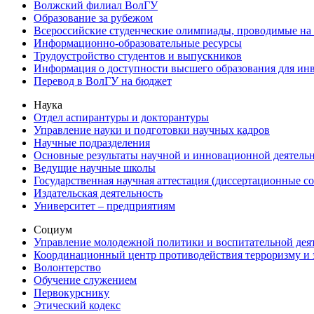
Волжский филиал ВолГУ
Образование за рубежом
Всероссийские студенческие олимпиады, проводимые на
Информационно-образовательные ресурсы
Трудоустройство студентов и выпускников
Информация о доступности высшего образования для ин
Перевод в ВолГУ на бюджет
Наука
Отдел аспирантуры и докторантуры
Управление науки и подготовки научных кадров
Научные подразделения
Основные результаты научной и инновационной деятель
Ведущие научные школы
Государственная научная аттестация (диссертационные с
Издательская деятельность
Университет – предприятиям
Социум
Управление молодежной политики и воспитательной дея
Координационный центр противодействия терроризму и 
Волонтерство
Обучение служением
Первокурснику
Этический кодекс