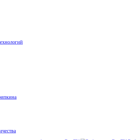
технологий
рипкина
ичества