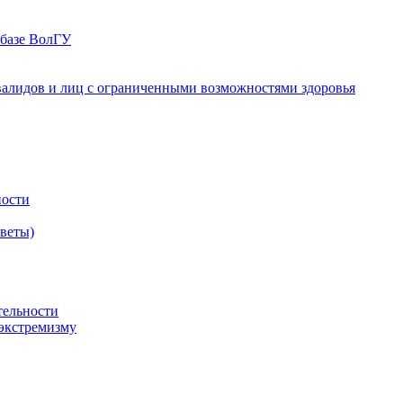
 базе ВолГУ
валидов и лиц с ограниченными возможностями здоровья
ности
оветы)
тельности
экстремизму