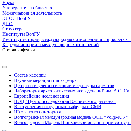
Наука
Университет и общество
Международная деятельность
ЭИОС ВолГУ
ДПО
Структура
Институты ВолГУ
Институт истории, международных отношений и социальных 
Кафедра истории и международных отношений
Состав кафедры
Состав кафедры
Научные мероприятия кафедры
Центр по изучению истории и культуры сарматов
Лаборатория археологических исследований им. А.С. Ск
Европейские исследования
НОЦ "Центр исследования Каспийского региона"
Выступления сотрудников кафедры в СМИ
Школа юного историка
Волгоградская международная модель ООН "VolgMUN"
Волгоградская Модель Шанхайской организации сотрудн