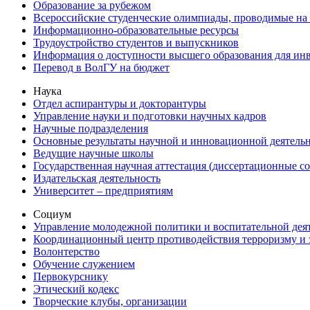
Образование за рубежом
Всероссийские студенческие олимпиады, проводимые на
Информационно-образовательные ресурсы
Трудоустройство студентов и выпускников
Информация о доступности высшего образования для ин
Перевод в ВолГУ на бюджет
Наука
Отдел аспирантуры и докторантуры
Управление науки и подготовки научных кадров
Научные подразделения
Основные результаты научной и инновационной деятель
Ведущие научные школы
Государственная научная аттестация (диссертационные с
Издательская деятельность
Университет – предприятиям
Социум
Управление молодежной политики и воспитательной дея
Координационный центр противодействия терроризму и 
Волонтерство
Обучение служением
Первокурснику
Этический кодекс
Творческие клубы, организации