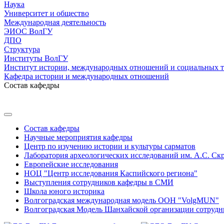
Наука
Университет и общество
Международная деятельность
ЭИОС ВолГУ
ДПО
Структура
Институты ВолГУ
Институт истории, международных отношений и социальных 
Кафедра истории и международных отношений
Состав кафедры
Состав кафедры
Научные мероприятия кафедры
Центр по изучению истории и культуры сарматов
Лаборатория археологических исследований им. А.С. Ск
Европейские исследования
НОЦ "Центр исследования Каспийского региона"
Выступления сотрудников кафедры в СМИ
Школа юного историка
Волгоградская международная модель ООН "VolgMUN"
Волгоградская Модель Шанхайской организации сотрудн