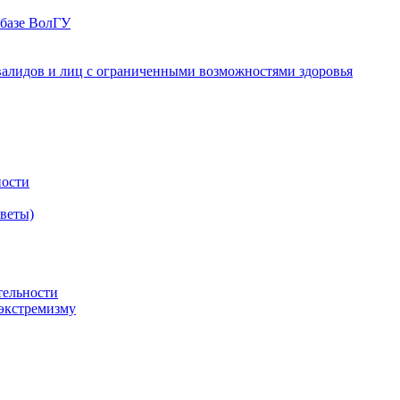
 базе ВолГУ
валидов и лиц с ограниченными возможностями здоровья
ности
оветы)
тельности
экстремизму