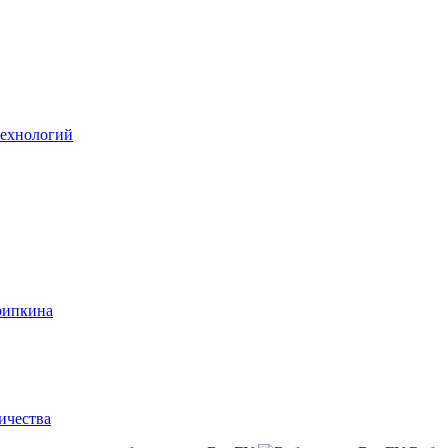
технологий
рипкина
ичества