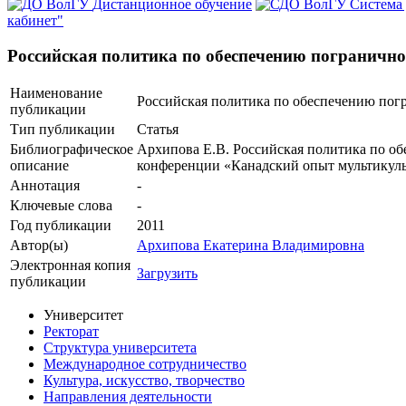
Дистанционное обучение
Система
кабинет"
Российская политика по обеспечению пограничной
Наименование
Российская политика по обеспечению погр
публикации
Тип публикации
Статья
Библиографическое
Архипова Е.В. Российская политика по обе
описание
конференции «Канадский опыт мультикульту
Аннотация
-
Ключевые cлова
-
Год публикации
2011
Автор(ы)
Архипова Екатерина Владимировна
Электронная копия
Загрузить
публикации
Университет
Ректорат
Структура университета
Международное сотрудничество
Культура, искусство, творчество
Направления деятельности