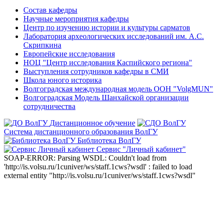
Состав кафедры
Научные мероприятия кафедры
Центр по изучению истории и культуры сарматов
Лаборатория археологических исследований им. А.С.
Скрипкина
Европейские исследования
НОЦ "Центр исследования Каспийского региона"
Выступления сотрудников кафедры в СМИ
Школа юного историка
Волгоградская международная модель ООН "VolgMUN"
Волгоградская Модель Шанхайской организации
сотрудничества
Дистанционное обучение
Система дистанционного образования ВолГУ
Библиотека ВолГУ
Сервис "Личный кабинет"
SOAP-ERROR: Parsing WSDL: Couldn't load from
'http://is.volsu.ru/1cuniver/ws/staff.1cws?wsdl' : failed to load
external entity "http://is.volsu.ru/1cuniver/ws/staff.1cws?wsdl"