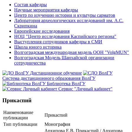
Состав кафедры
Научные мероприятия кафедры
Центр по изучению истории и культуры сарматов
Лаборатория археологических исследований им. А.С.
Скрипкина
Европейские исследования
НОЦ "Центр исследования Каспийского региона"
Выступления сотрудников кафедры в СМИ
Школа юного историка
Волгоградская международная модель ООН "VolgMUN"
Волгоградская Модель Шанхайской организации
сотрудничества
Дистанционное обучение
Система дистанционного образования ВолГУ
Библиотека ВолГУ
Сервис "Личный кабинет"
Прикаспий
Наименование
Прикаспий
публикации
Тип публикации
Монография
Архипова Е.В. Прикаспий / Архипова