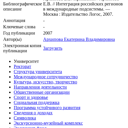
Библиографическое
Е.В. // Интеграция российских регионов
описание
в международные подсистемы. —
Москва : Издательство Логос, 2007.
Аннотация
-
Ключевые cлова
-
Год публикации
2007
Автор(ы)
Архипова Екатерина Владимировна
Электронная копия
Загрузить
публикации
Университет
Ректорат
Структура университета
Международное сотрудничество
Культура, искусство, творчество
Направления деятельности
Общественные организации
Спорт и здоровье
Социальная поддержка
Программа устойчивого развития
Сведения о доходах
Символика
Экскурсионно-музейный комплекс