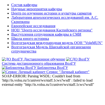
Состав кафедры
Научные мероприятия кафедры
Центр по изучению истории и культуры сарматов
Лаборатория археологических исследований им. А.С.
Скрипкина
Европейские исследования
НОЦ "Центр исследования Каспийского региона"
Выступления сотрудников кафедры в СМИ
Школа юного историка
Волгоградская международная модель ООН "VolgMUN"
Волгоградская Модель Шанхайской организации
сотрудничества
Дистанционное обучение
Система дистанционного образования ВолГУ
Библиотека ВолГУ
Сервис "Личный кабинет"
SOAP-ERROR: Parsing WSDL: Couldn't load from
'http://is.volsu.ru/1cuniver/ws/staff.1cws?wsdl' : failed to load
external entity "http://is.volsu.ru/1cuniver/ws/staff.1cws?wsdl"