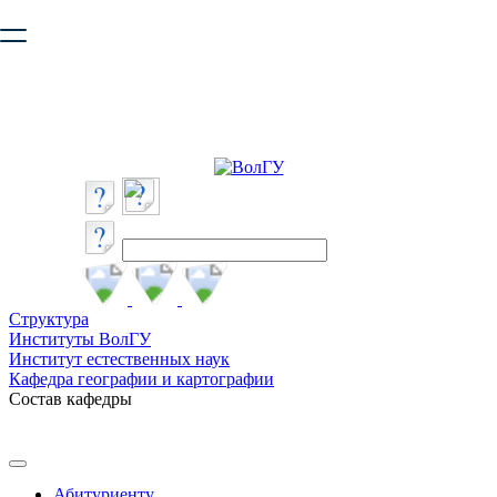
Ваш браузер устарел и не обеспечивает полноценную и
безопасную работу с сайтом. Пожалуйста
обновите браузер
,
чтобы улучшить взаимодействие с сайтом.
Структура
Институты ВолГУ
Институт естественных наук
Кафедра географии и картографии
Состав кафедры
Абитуриенту