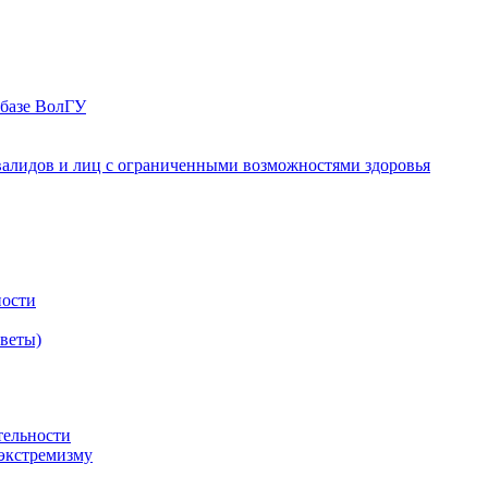
 базе ВолГУ
валидов и лиц с ограниченными возможностями здоровья
ности
оветы)
тельности
экстремизму