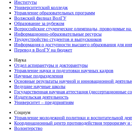
Институты
Университетский колледж
Управление образовательных программ
Волжский филиал ВолГУ
Образование за рубежом
Всероссийские студенческие олимпиады, проводимые на
Информационно-образовательные ресурсы
Трудоустройство студентов и выпускников
Информация о доступности высшего образования для ин
Перевод в ВолГУ на бюджет
Наука
Отдел аспирантуры и докторантуры
Управление науки и подготовки научных кадров
Научные подразделения
Основные результаты научной и инновационной деятель
Ведущие научные школы
Государственная научная аттестация (диссертационные с
Издательская деятельность
Университет – предприятиям
Социум
Управление молодежной политики и воспитательной дея
Координационный центр противодействия терроризму и 
Волонтерство