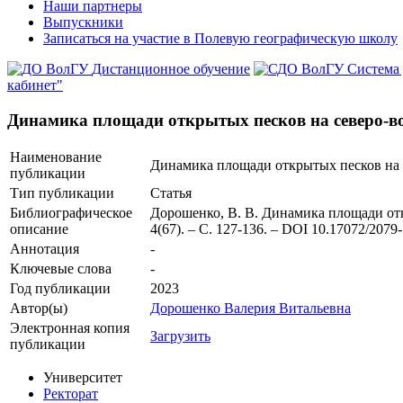
Наши партнеры
Выпускники
Записаться на участие в Полевую географическую школу
Дистанционное обучение
Система
кабинет"
Динамика площади открытых песков на северо-во
Наименование
Динамика площади открытых песков на с
публикации
Тип публикации
Статья
Библиографическое
Дорошенко, В. В. Динамика площади откр
описание
4(67). – С. 127-136. – DOI 10.17072/20
Аннотация
-
Ключевые cлова
-
Год публикации
2023
Автор(ы)
Дорошенко Валерия Витальевна
Электронная копия
Загрузить
публикации
Университет
Ректорат