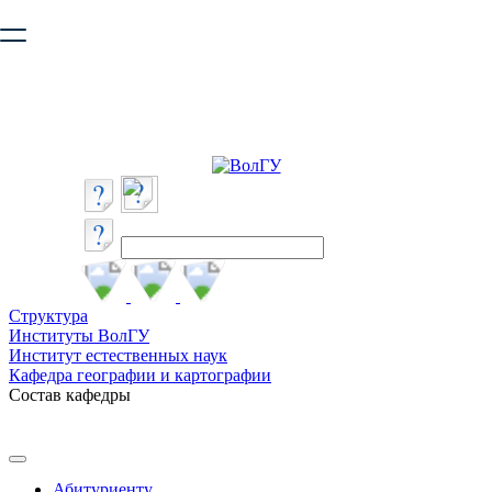
Ваш браузер устарел и не обеспечивает полноценную и
безопасную работу с сайтом. Пожалуйста
обновите браузер
,
чтобы улучшить взаимодействие с сайтом.
Структура
Институты ВолГУ
Институт естественных наук
Кафедра географии и картографии
Состав кафедры
Абитуриенту