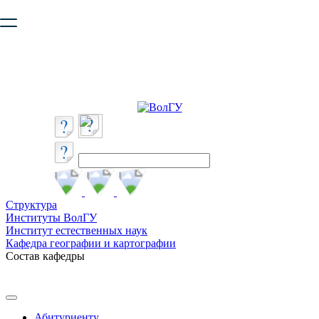
Ваш браузер устарел и не обеспечивает полноценную и
безопасную работу с сайтом. Пожалуйста
обновите браузер
,
чтобы улучшить взаимодействие с сайтом.
Структура
Институты ВолГУ
Институт естественных наук
Кафедра географии и картографии
Состав кафедры
Абитуриенту