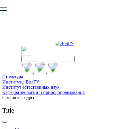
Ваш браузер устарел и не обеспечивает полноценную и
безопасную работу с сайтом. Пожалуйста
обновите браузер
,
чтобы улучшить взаимодействие с сайтом.
Структура
Институты ВолГУ
Институт естественных наук
Кафедра экологии и природопользования
Состав кафедры
Title