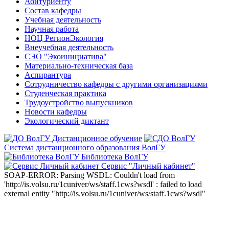
Абитуриенту
Состав кафедры
Учебная деятельность
Научная работа
НОЦ РегионЭкология
Внеучебная деятельность
СЭО "Экоинициатива"
Материально-техническая база
Аспирантура
Сотрудничество кафедры с другими организациями
Студенческая практика
Трудоустройство выпускников
Новости кафедры
Экологический диктант
Дистанционное обучение
Система дистанционного образования ВолГУ
Библиотека ВолГУ
Сервис "Личный кабинет"
SOAP-ERROR: Parsing WSDL: Couldn't load from
'http://is.volsu.ru/1cuniver/ws/staff.1cws?wsdl' : failed to load
external entity "http://is.volsu.ru/1cuniver/ws/staff.1cws?wsdl"