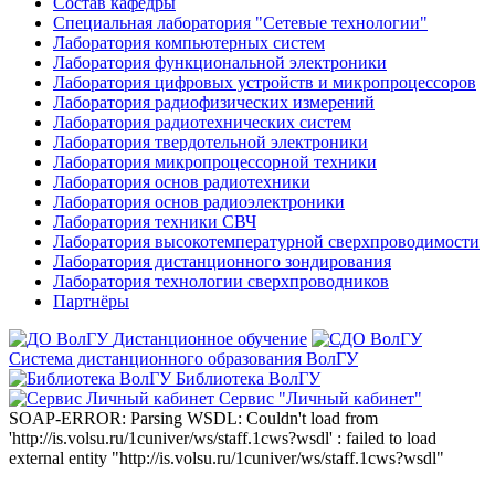
Состав кафедры
Специальная лаборатория "Сетевые технологии"
Лаборатория компьютерных систем
Лаборатория функциональной электроники
Лаборатория цифровых устройств и микропроцессоров
Лаборатория радиофизических измерений
Лаборатория радиотехнических систем
Лаборатория твердотельной электроники
Лаборатория микропроцессорной техники
Лаборатория основ радиотехники
Лаборатория основ радиоэлектроники
Лаборатория техники СВЧ
Лаборатория высокотемпературной сверхпроводимости
Лаборатория дистанционного зондирования
Лаборатория технологии сверхпроводников
Партнёры
Дистанционное обучение
Система дистанционного образования ВолГУ
Библиотека ВолГУ
Сервис "Личный кабинет"
SOAP-ERROR: Parsing WSDL: Couldn't load from
'http://is.volsu.ru/1cuniver/ws/staff.1cws?wsdl' : failed to load
external entity "http://is.volsu.ru/1cuniver/ws/staff.1cws?wsdl"