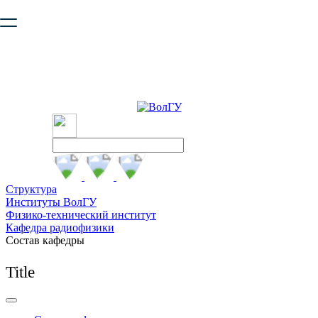
Ваш браузер устарел и не обеспечивает полноценную и
безопасную работу с сайтом. Пожалуйста
обновите браузер
,
чтобы улучшить взаимодействие с сайтом.
Структура
Институты ВолГУ
Физико-технический институт
Кафедра радиофизики
Состав кафедры
Title