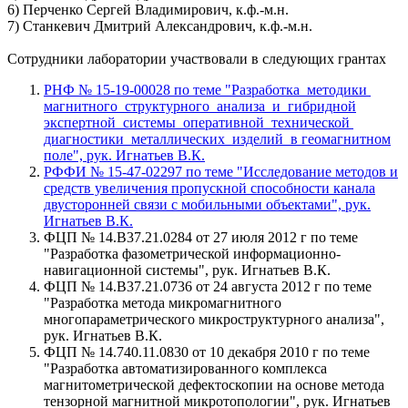
6) Перченко Сергей Владимирович, к.ф.-м.н.
7) Станкевич Дмитрий Александрович, к.ф.-м.н.
Сотрудники лаборатории участвовали в следующих грантах
РНФ № 15-19-00028 по теме "Разработка методики
магнитного структурного анализа и гибридной
экспертной системы оперативной технической
диагностики металлических изделий в геомагнитном
поле", рук. Игнатьев В.К.
РФФИ № 15-47-02297 по теме "Исследование методов и
средств увеличения пропускной способности канала
двусторонней связи с мобильными объектами", рук.
Игнатьев В.К.
ФЦП № 14.В37.21.0284 от 27 июля 2012 г по теме
"Разработка фазометрической информационно-
навигационной системы", рук. Игнатьев В.К.
ФЦП № 14.В37.21.0736 от 24 августа 2012 г по теме
"Разработка метода микромагнитного
многопараметрического микроструктурного анализа",
рук. Игнатьев В.К.
ФЦП № 14.740.11.0830 от 10 декабря 2010 г по теме
"Разработка автоматизированного комплекса
магнитометрической дефектоскопии на основе метода
тензорной магнитной микротопологии", рук. Игнатьев