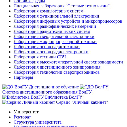
Состав кафедры
Специальная лаборатория "Сетевые технологии"
Лаборатория компьютерных систем
Лаборатория функциональной электроники
Лаборатория цифровых устройств и микропроцессоров
Лаборатория радиофизических измерений
Лаборатория радиотехнических систем
Лаборатория твердотельной электроники
Лаборатория микропроцессорной техники
Лаборатория основ радиотехники
Лаборатория основ радиоэлектроники
Лаборатория техники СВЧ
Лаборатория высокотемпературной сверхпроводимости
Лаборатория дистанционного зондирования
Лаборатория технологии сверхпроводников
Партнёры
Дистанционное обучение
Система дистанционного образования ВолГУ
Библиотека ВолГУ
Сервис "Личный кабинет"
Университет
Ректорат
Структура университета