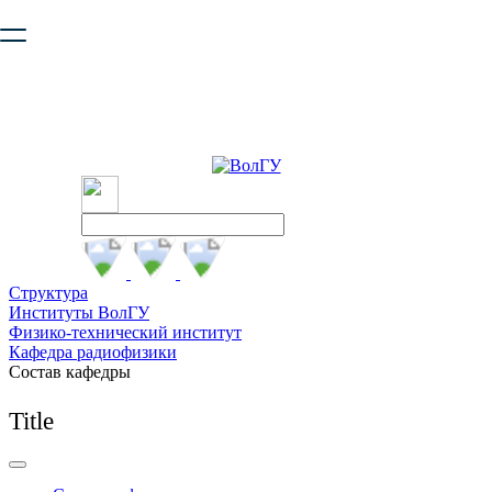
Ваш браузер устарел и не обеспечивает полноценную и
безопасную работу с сайтом. Пожалуйста
обновите браузер
,
чтобы улучшить взаимодействие с сайтом.
Структура
Институты ВолГУ
Физико-технический институт
Кафедра радиофизики
Состав кафедры
Title