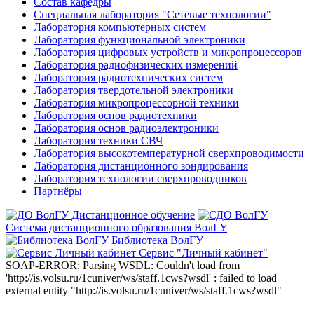
Состав кафедры
Специальная лаборатория "Сетевые технологии"
Лаборатория компьютерных систем
Лаборатория функциональной электроники
Лаборатория цифровых устройств и микропроцессоров
Лаборатория радиофизических измерений
Лаборатория радиотехнических систем
Лаборатория твердотельной электроники
Лаборатория микропроцессорной техники
Лаборатория основ радиотехники
Лаборатория основ радиоэлектроники
Лаборатория техники СВЧ
Лаборатория высокотемпературной сверхпроводимости
Лаборатория дистанционного зондирования
Лаборатория технологии сверхпроводников
Партнёры
Дистанционное обучение
Система дистанционного образования ВолГУ
Библиотека ВолГУ
Сервис "Личный кабинет"
SOAP-ERROR: Parsing WSDL: Couldn't load from
'http://is.volsu.ru/1cuniver/ws/staff.1cws?wsdl' : failed to load
external entity "http://is.volsu.ru/1cuniver/ws/staff.1cws?wsdl"