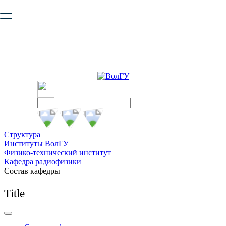
Ваш браузер устарел и не обеспечивает полноценную и
безопасную работу с сайтом. Пожалуйста
обновите браузер
,
чтобы улучшить взаимодействие с сайтом.
Структура
Институты ВолГУ
Физико-технический институт
Кафедра радиофизики
Состав кафедры
Title