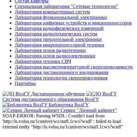
Состав кафедры
Специальная лаборатория "Сетевые технологии"
Лаборатория компьютерных систем
Лаборатория функциональной электроники
Лаборатория цифровых устройств и микропроцессоров
Лаборатория радиофизических измерений
Лаборатория радиотехнических систем
Лаборатория твердотельной электроники
Лаборатория микропроцессорной техники
Лаборатория основ радиотехники
Лаборатория основ радиоэлектроники
Лаборатория техники СВЧ
Лаборатория высокотемпературной сверхпроводимости
Лаборатория дистанционного зондирования
Лаборатория технологии сверхпроводников
Партнёры
Дистанционное обучение
Система дистанционного образования ВолГУ
Библиотека ВолГУ
Сервис "Личный кабинет"
SOAP-ERROR: Parsing WSDL: Couldn't load from
'http://is.volsu.ru/1cuniver/ws/staff.1cws?wsdl' : failed to load
external entity "http://is.volsu.ru/1cuniver/ws/staff.1cws?wsdl"