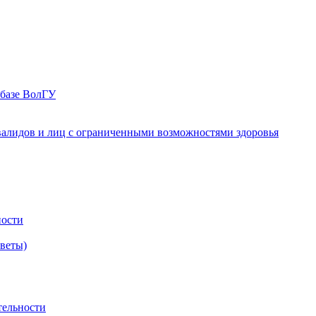
 базе ВолГУ
валидов и лиц с ограниченными возможностями здоровья
ности
оветы)
тельности