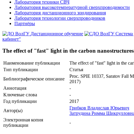
Лаборатория техники СВЧ
Лаборатория высокотемпературной сверхпроводимости
Лаборатория дистанционного зондирования
Лаборатория технологии сверхпроводников
Партнёры
Дистанционное обучение
Система
кабинет"
The effect of "fast" light in the carbon nanostructur
Наименование публикации
The effect of "fast" light in the 
Тип публикации
Статья
Proc. SPIE 10337, Saratov Fall M
Библиографическое описание
2017)
Аннотация
-
Ключевые cлова
-
Год публикации
2017
Грибков Владислав Юрьевич
Автор(ы)
Затрудина Римма Шикрулловн
Электронная копия
-
публикации