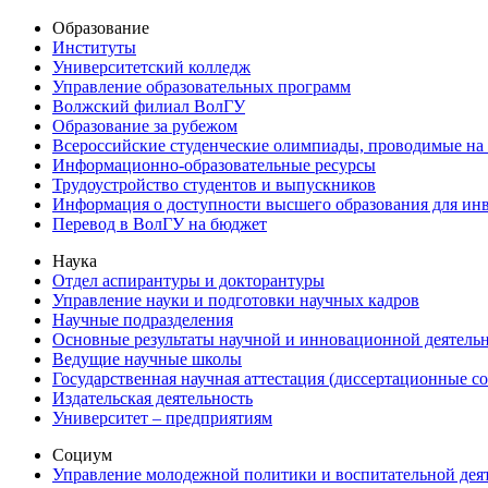
Образование
Институты
Университетский колледж
Управление образовательных программ
Волжский филиал ВолГУ
Образование за рубежом
Всероссийские студенческие олимпиады, проводимые на
Информационно-образовательные ресурсы
Трудоустройство студентов и выпускников
Информация о доступности высшего образования для ин
Перевод в ВолГУ на бюджет
Наука
Отдел аспирантуры и докторантуры
Управление науки и подготовки научных кадров
Научные подразделения
Основные результаты научной и инновационной деятель
Ведущие научные школы
Государственная научная аттестация (диссертационные с
Издательская деятельность
Университет – предприятиям
Социум
Управление молодежной политики и воспитательной дея