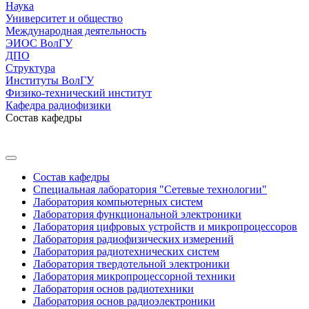
Наука
Университет и общество
Международная деятельность
ЭИОС ВолГУ
ДПО
Структура
Институты ВолГУ
Физико-технический институт
Кафедра радиофизики
Состав кафедры
Состав кафедры
Специальная лаборатория "Сетевые технологии"
Лаборатория компьютерных систем
Лаборатория функциональной электроники
Лаборатория цифровых устройств и микропроцессоров
Лаборатория радиофизических измерений
Лаборатория радиотехнических систем
Лаборатория твердотельной электроники
Лаборатория микропроцессорной техники
Лаборатория основ радиотехники
Лаборатория основ радиоэлектроники