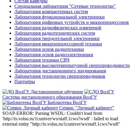
Состав кафедры
Специальная лаборатория "Сетевые технологии"
Лаборатория компьютерных систем
Лаборатория функциональной электроники
Лаборатория цифровых устройств и микропроцессоров
Лаборатория радиофизических измерений
Лаборатория радиотехнических систем
Лаборатория твердотельной электроники
Лаборатория микропроцессорной техники
Лаборатория основ радиотехники
Лаборатория основ радиоэлектроники
Лаборатория техники СВЧ
Лаборатория высокотемпературной сверхпроводимости
Лаборатория дистанционного зондирования
Лаборатория технологии сверхпроводников
Партнёры
Дистанционное обучение
Система дистанционного образования ВолГУ
Библиотека ВолГУ
Сервис "Личный кабинет"
SOAP-ERROR: Parsing WSDL: Couldn't load from
'http://is.volsu.ru/1cuniver/ws/staff.1cws?wsdl' : failed to load
external entity "http://is.volsu.ru/1cuniver/ws/staff.1cws?wsdl"