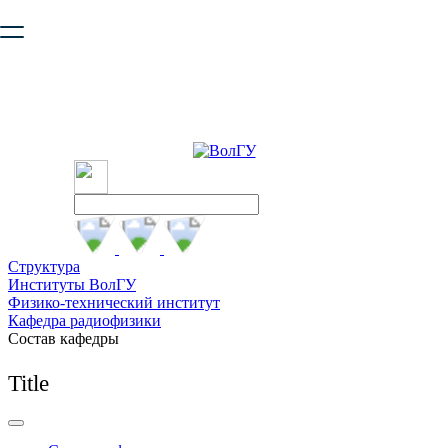
Ваш браузер устарел и не обеспечивает полноценную и
безопасную работу с сайтом. Пожалуйста
обновите браузер
,
чтобы улучшить взаимодействие с сайтом.
Структура
Институты ВолГУ
Физико-технический институт
Кафедра радиофизики
Состав кафедры
Title