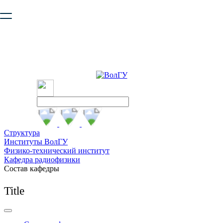
Ваш браузер устарел и не обеспечивает полноценную и
безопасную работу с сайтом. Пожалуйста
обновите браузер
,
чтобы улучшить взаимодействие с сайтом.
Структура
Институты ВолГУ
Физико-технический институт
Кафедра радиофизики
Состав кафедры
Title