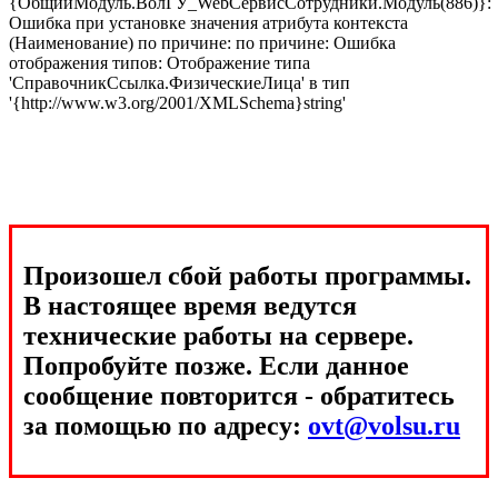
{ОбщийМодуль.ВолГУ_WebСервисСотрудники.Модуль(886)}:
Ошибка при установке значения атрибута контекста
(Наименование) по причине: по причине: Ошибка
отображения типов: Отображение типа
'СправочникСсылка.ФизическиеЛица' в тип
'{http://www.w3.org/2001/XMLSchema}string'
Произошел сбой работы программы.
В настоящее время ведутся
технические работы на сервере.
Попробуйте позже. Если данное
сообщение повторится - обратитесь
за помощью по адресу:
ovt@volsu.ru