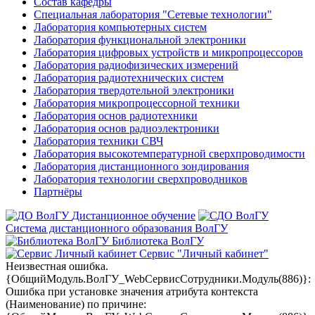
Состав кафедры
Специальная лаборатория "Сетевые технологии"
Лаборатория компьютерных систем
Лаборатория функциональной электроники
Лаборатория цифровых устройств и микропроцессоров
Лаборатория радиофизических измерений
Лаборатория радиотехнических систем
Лаборатория твердотельной электроники
Лаборатория микропроцессорной техники
Лаборатория основ радиотехники
Лаборатория основ радиоэлектроники
Лаборатория техники СВЧ
Лаборатория высокотемпературной сверхпроводимости
Лаборатория дистанционного зондирования
Лаборатория технологии сверхпроводников
Партнёры
Дистанционное обучение
Система дистанционного образования ВолГУ
Библиотека ВолГУ
Сервис "Личный кабинет"
Неизвестная ошибка.
{ОбщийМодуль.ВолГУ_WebСервисСотрудники.Модуль(886)}:
Ошибка при установке значения атрибута контекста
(Наименование) по причине: