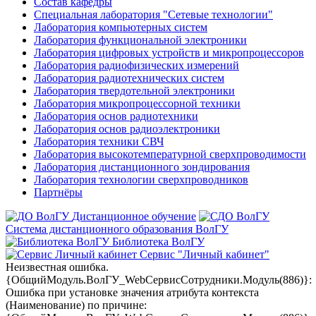
Состав кафедры
Специальная лаборатория "Сетевые технологии"
Лаборатория компьютерных систем
Лаборатория функциональной электроники
Лаборатория цифровых устройств и микропроцессоров
Лаборатория радиофизических измерений
Лаборатория радиотехнических систем
Лаборатория твердотельной электроники
Лаборатория микропроцессорной техники
Лаборатория основ радиотехники
Лаборатория основ радиоэлектроники
Лаборатория техники СВЧ
Лаборатория высокотемпературной сверхпроводимости
Лаборатория дистанционного зондирования
Лаборатория технологии сверхпроводников
Партнёры
Дистанционное обучение
Система дистанционного образования ВолГУ
Библиотека ВолГУ
Сервис "Личный кабинет"
Неизвестная ошибка.
{ОбщийМодуль.ВолГУ_WebСервисСотрудники.Модуль(886)}:
Ошибка при установке значения атрибута контекста
(Наименование) по причине: