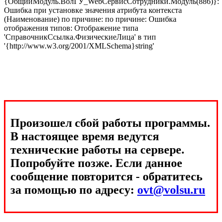
{ОбщийМодуль.ВолГУ_WebСервисСотрудники.Модуль(886)}:
Ошибка при установке значения атрибута контекста
(Наименование) по причине: по причине: Ошибка
отображения типов: Отображение типа
'СправочникСсылка.ФизическиеЛица' в тип
'{http://www.w3.org/2001/XMLSchema}string'
Произошел сбой работы программы.
В настоящее время ведутся
технические работы на сервере.
Попробуйте позже. Если данное
сообщение повторится - обратитесь
за помощью по адресу:
ovt@volsu.ru