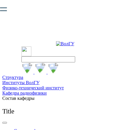
Ваш браузер устарел и не обеспечивает полноценную и
безопасную работу с сайтом. Пожалуйста
обновите браузер
,
чтобы улучшить взаимодействие с сайтом.
Структура
Институты ВолГУ
Физико-технический институт
Кафедра радиофизики
Состав кафедры
Title