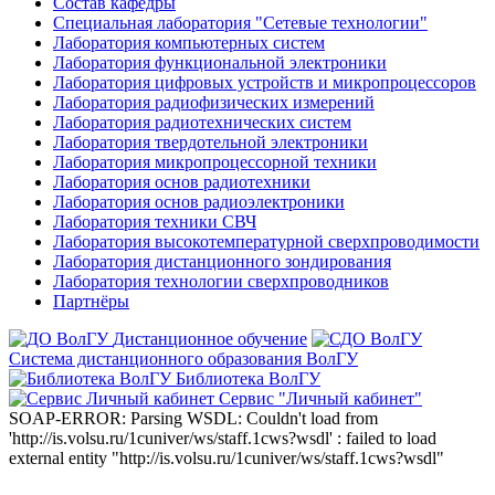
Состав кафедры
Специальная лаборатория "Сетевые технологии"
Лаборатория компьютерных систем
Лаборатория функциональной электроники
Лаборатория цифровых устройств и микропроцессоров
Лаборатория радиофизических измерений
Лаборатория радиотехнических систем
Лаборатория твердотельной электроники
Лаборатория микропроцессорной техники
Лаборатория основ радиотехники
Лаборатория основ радиоэлектроники
Лаборатория техники СВЧ
Лаборатория высокотемпературной сверхпроводимости
Лаборатория дистанционного зондирования
Лаборатория технологии сверхпроводников
Партнёры
Дистанционное обучение
Система дистанционного образования ВолГУ
Библиотека ВолГУ
Сервис "Личный кабинет"
SOAP-ERROR: Parsing WSDL: Couldn't load from
'http://is.volsu.ru/1cuniver/ws/staff.1cws?wsdl' : failed to load
external entity "http://is.volsu.ru/1cuniver/ws/staff.1cws?wsdl"