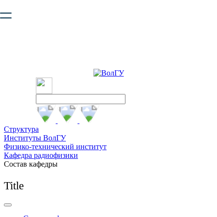
Ваш браузер устарел и не обеспечивает полноценную и
безопасную работу с сайтом. Пожалуйста
обновите браузер
,
чтобы улучшить взаимодействие с сайтом.
Структура
Институты ВолГУ
Физико-технический институт
Кафедра радиофизики
Состав кафедры
Title