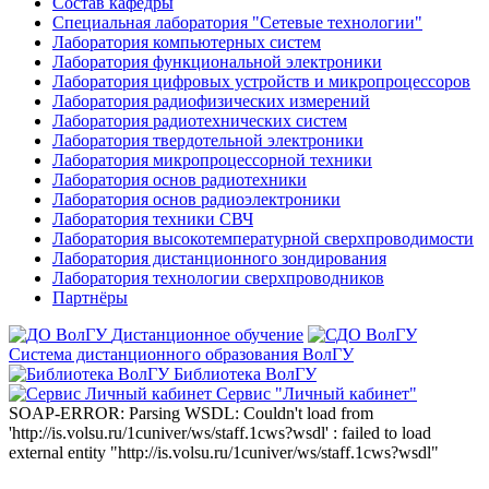
Состав кафедры
Специальная лаборатория "Сетевые технологии"
Лаборатория компьютерных систем
Лаборатория функциональной электроники
Лаборатория цифровых устройств и микропроцессоров
Лаборатория радиофизических измерений
Лаборатория радиотехнических систем
Лаборатория твердотельной электроники
Лаборатория микропроцессорной техники
Лаборатория основ радиотехники
Лаборатория основ радиоэлектроники
Лаборатория техники СВЧ
Лаборатория высокотемпературной сверхпроводимости
Лаборатория дистанционного зондирования
Лаборатория технологии сверхпроводников
Партнёры
Дистанционное обучение
Система дистанционного образования ВолГУ
Библиотека ВолГУ
Сервис "Личный кабинет"
SOAP-ERROR: Parsing WSDL: Couldn't load from
'http://is.volsu.ru/1cuniver/ws/staff.1cws?wsdl' : failed to load
external entity "http://is.volsu.ru/1cuniver/ws/staff.1cws?wsdl"