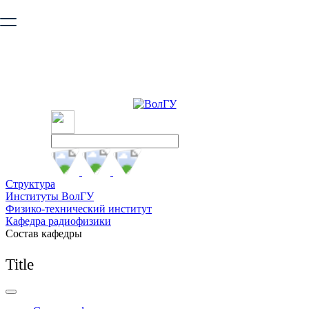
Ваш браузер устарел и не обеспечивает полноценную и
безопасную работу с сайтом. Пожалуйста
обновите браузер
,
чтобы улучшить взаимодействие с сайтом.
Структура
Институты ВолГУ
Физико-технический институт
Кафедра радиофизики
Состав кафедры
Title