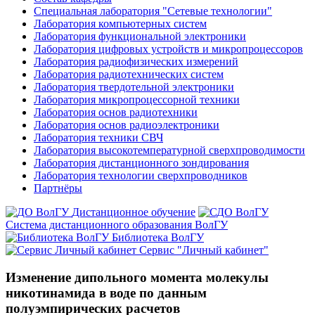
Специальная лаборатория "Сетевые технологии"
Лаборатория компьютерных систем
Лаборатория функциональной электроники
Лаборатория цифровых устройств и микропроцессоров
Лаборатория радиофизических измерений
Лаборатория радиотехнических систем
Лаборатория твердотельной электроники
Лаборатория микропроцессорной техники
Лаборатория основ радиотехники
Лаборатория основ радиоэлектроники
Лаборатория техники СВЧ
Лаборатория высокотемпературной сверхпроводимости
Лаборатория дистанционного зондирования
Лаборатория технологии сверхпроводников
Партнёры
Дистанционное обучение
Система дистанционного образования ВолГУ
Библиотека ВолГУ
Сервис "Личный кабинет"
Изменение дипольного момента молекулы
никотинамида в воде по данным
полуэмпирических расчетов