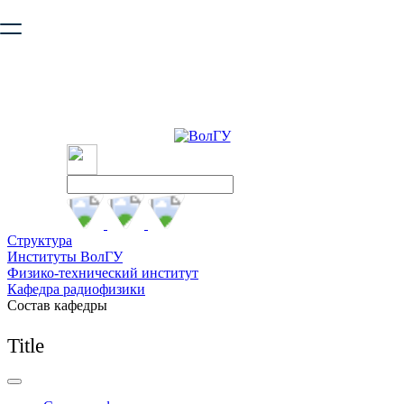
Ваш браузер устарел и не обеспечивает полноценную и
безопасную работу с сайтом. Пожалуйста
обновите браузер
,
чтобы улучшить взаимодействие с сайтом.
Структура
Институты ВолГУ
Физико-технический институт
Кафедра радиофизики
Состав кафедры
Title