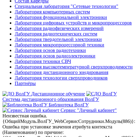
Состав кафедры
Специальная лаборатория "Сетевые технологии"
Лаборатория компьютерных систем
Лаборатория функциональной электроники
Лаборатория цифровых устройств и микропроцессоров
Лаборатория радиофизических измерений
Лаборатория радиотехнических систем
Лаборатория твердотельной электроники
Лаборатория микропроцессорной техники
Лаборатория основ радиотехники
Лаборатория основ радиоэлектроники
Лаборатория техники СВЧ
Лаборатория высокотемпературной сверхпроводимости
Лаборатория дистанционного зондирования
Лаборатория технологии сверхпроводников
Партнёры
Дистанционное обучение
Система дистанционного образования ВолГУ
Библиотека ВолГУ
Сервис "Личный кабинет"
Неизвестная ошибка.
{ОбщийМодуль.ВолГУ_WebСервисСотрудники.Модуль(886)}:
Ошибка при установке значения атрибута контекста
(Наименование) по причине: