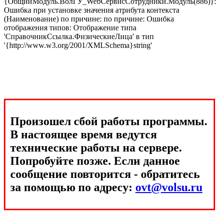
{ОбщийМодуль.ВолГУ_WebСервисСотрудники.Модуль(886)}:
Ошибка при установке значения атрибута контекста
(Наименование) по причине: по причине: Ошибка
отображения типов: Отображение типа
'СправочникСсылка.ФизическиеЛица' в тип
'{http://www.w3.org/2001/XMLSchema}string'
Произошел сбой работы программы.
В настоящее время ведутся
технические работы на сервере.
Попробуйте позже. Если данное
сообщение повторится - обратитесь
за помощью по адресу:
ovt@volsu.ru