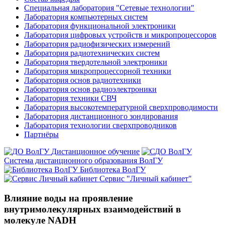
Специальная лаборатория "Сетевые технологии"
Лаборатория компьютерных систем
Лаборатория функциональной электроники
Лаборатория цифровых устройств и микропроцессоров
Лаборатория радиофизических измерений
Лаборатория радиотехнических систем
Лаборатория твердотельной электроники
Лаборатория микропроцессорной техники
Лаборатория основ радиотехники
Лаборатория основ радиоэлектроники
Лаборатория техники СВЧ
Лаборатория высокотемпературной сверхпроводимости
Лаборатория дистанционного зондирования
Лаборатория технологии сверхпроводников
Партнёры
Дистанционное обучение
Система дистанционного образования ВолГУ
Библиотека ВолГУ
Сервис "Личный кабинет"
Влияние воды на проявление
внутримолекулярных взаимодействий в
молекуле NADH