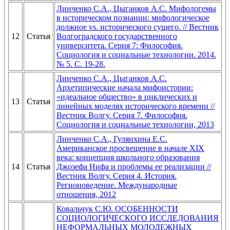
Линченко С.А., Цыганков А.С. Мифологемы
в историческом познании: мифологическое
должное vs. исторического сущего. // Вестник
12
Статья
Волгоградского государственного
университета. Серия 7: Философия.
Социология и социальные технологии. 2014.
№ 5. С. 19-28.
Линченко С.А., Цыганков А.С.
Архетипические начала мифоистории:
«идеальное общество» в циклических и
13
Статья
линейных моделях исторического времени //
Вестник Волгу. Серия 7. Философия.
Социология и социальные технологии, 2013
Линченко С.А., Гуляихина Е.С.
Американское просвещение в начале XIX
века: концепция школьного образования
14
Статья
Джозефа Нифа и проблемы ее реализации //
Вестник Волгу. Серия 4. История.
Регионоведение. Международные
отношения, 2012
Ковальчук С.Ю. ОСОБЕННОСТИ
СОЦИОЛОГИЧЕСКОГО ИССЛЕДОВАНИЯ
НЕФОРМАЛЬНЫХ МОЛОДЕЖНЫХ