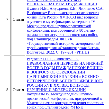
ИСПОЛЬЗОВАНИЕМ ТРУДА ЖЕНЩИН
Дулина Н.В., Ануфриева Е.В., Линченко С.А.
В сборнике: Военно-исторические аспекты
жизни Юга России XVII-XXI вв.: вопросы
7
Статья
изучения и музеефикации. материалы IV
Международной научно-практической
конференции, приуроченной к 80-летию
начала контрнаступления советских войск
под Сталинградом. ФГБУК
«Государственный историко-мемориальный
музей-заповедник «Сталинградская битва».
Волгоград, 2022. С. 197-201. (РИНЦ)
Редькина О.Ю., Линченко С.А.
ПРАВОСЛАВНАЯ ЦЕРКОВЬ НА НИЖНЕЙ
ВОЛГЕ В ГОДЫ ГРАЖДАНСКОЙ ВОЙНЫ:
К ВОПРОСУ ОБ ОБРАЗОВАНИИ
ЦАРИЦЫНСКОЙ ЕПАРХИИ // ВОЕННО-
ИСТОРИЧЕСКИЕ АСПЕКТЫ ЖИЗНИ ЮГА
РОССИИ XVII-XXI ВВ.: ВОПРОСЫ
8
Статья
ИЗУЧЕНИЯ И МУЗЕЕФИКАЦИИ
материалы IV Международной научно-
практической конференции, приуроченной к
80-летию начала контрнаступления советских
войск под Сталинградом. ФГБУК