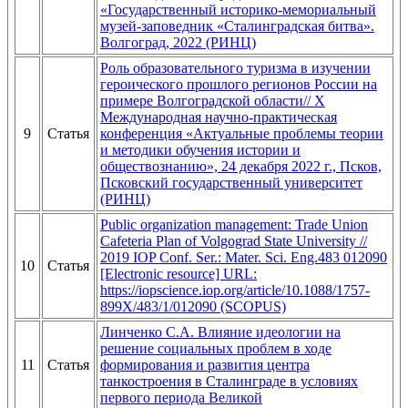
«Государственный историко-мемориальный
музей-заповедник «Сталинградская битва».
Волгоград, 2022 (РИНЦ)
Роль образовательного туризма в изучении
героического прошлого регионов России на
примере Волгоградской области// X
Международная научно-практическая
9
Статья
конференция «Актуальные проблемы теории
и методики обучения истории и
обществознанию», 24 декабря 2022 г., Псков,
Псковский государственный университет
(РИНЦ)
Public organization management: Trade Union
Cafeteria Plan of Volgograd State University //
2019 IOP Conf. Ser.: Mater. Sci. Eng.483 012090
10
Статья
[Electronic resource] URL:
https://iopscience.iop.org/article/10.1088/1757-
899X/483/1/012090 (SCOPUS)
Линченко С.А. Влияние идеологии на
решение социальных проблем в ходе
11
Статья
формирования и развития центра
танкостроения в Сталинграде в условиях
первого периода Великой