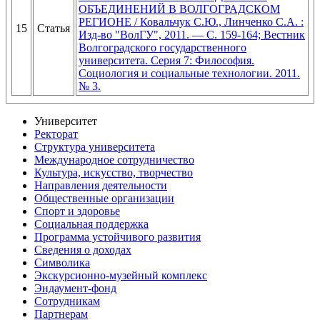
ОБЪЕДИНЕНИЙ В ВОЛГОГРАДСКОМ
РЕГИОНЕ / Ковальчук С.Ю., Линченко С.А. :
15
Статья
Изд-во "ВолГУ", 2011. — С. 159-164; Вестник
Волгоградского государственного
университета. Серия 7: Философия.
Социология и социальные технологии. 2011.
№ 3.
Университет
Ректорат
Структура университета
Международное сотрудничество
Культура, искусство, творчество
Направления деятельности
Общественные организации
Спорт и здоровье
Социальная поддержка
Программа устойчивого развития
Сведения о доходах
Символика
Экскурсионно-музейный комплекс
Эндаумент-фонд
Сотрудникам
Партнерам