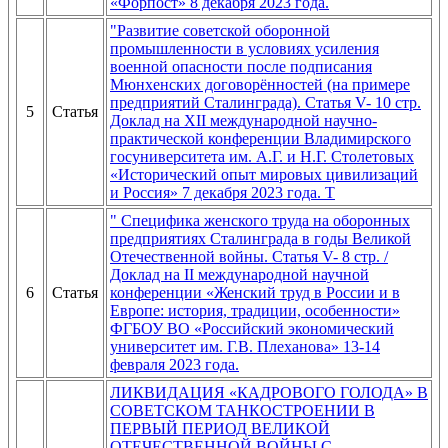
«Форпост» 8 декабря 2023 года.
"Развитие советской оборонной
промышленности в условиях усиления
военной опасности после подписания
Мюнхенских договорённостей (на примере
предприятий Сталинграда). Статья V- 10 стр.
5
Статья
Доклад на XII международной научно-
практической конференции Владимирского
госуниверситета им. А.Г. и Н.Г. Столетовых
«Исторический опыт мировых цивилизаций
и Россия» 7 декабря 2023 года. Т
" Специфика женского труда на оборонных
предприятиях Сталинграда в годы Великой
Отечественной войны. Статья V- 8 cтр. /
Доклад на II международной научной
6
Статья
конференции «Женский труд в России и в
Европе: история, традиции, особенности»
ФГБОУ ВО «Российский экономический
университет им. Г.В. Плеханова» 13-14
февраля 2023 года.
ЛИКВИДАЦИЯ «КАДРОВОГО ГОЛОДА» В
СОВЕТСКОМ ТАНКОСТРОЕНИИ В
ПЕРВЫЙ ПЕРИОД ВЕЛИКОЙ
ОТЕЧЕСТВЕННОЙ ВОЙНЫ С