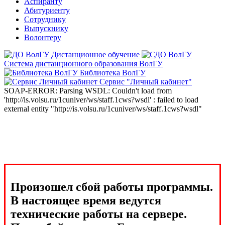
Аспиранту
Абитуриенту
Сотруднику
Выпускнику
Волонтеру
Дистанционное обучение
Система дистанционного образования ВолГУ
Библиотека ВолГУ
Сервис "Личный кабинет"
SOAP-ERROR: Parsing WSDL: Couldn't load from
'http://is.volsu.ru/1cuniver/ws/staff.1cws?wsdl' : failed to load
external entity "http://is.volsu.ru/1cuniver/ws/staff.1cws?wsdl"
Произошел сбой работы программы.
В настоящее время ведутся
технические работы на сервере.