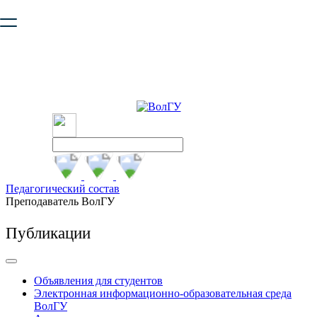
Ваш браузер устарел и не обеспечивает полноценную и
безопасную работу с сайтом. Пожалуйста
обновите браузер
,
чтобы улучшить взаимодействие с сайтом.
Педагогический состав
Преподаватель ВолГУ
Публикации
Объявления для студентов
Электронная информационно-образовательная среда
ВолГУ