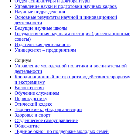
Отдел аспирантуры и докторантуры
Управление науки и подготовки научных кадров
Научные подразделения
Основные результаты научной и инновационной
деятельности
Ведущие научные школы
Государственная научная аттестация (диссертационные
советы)
Издательская деятельность
Университет – предприятиям
Социум
Управление молодежной политики и воспитательной
деятельности
Координационный центр противодействия терроризму
и экстремизму
Волонтерство
Обучение служением
Первокурснику
Этический кодекс
Творческие клубы, организации
Здоровье и спорт
Студенческое самоуправление
Общежитие
"Единое окно" по поддержке молодых семей