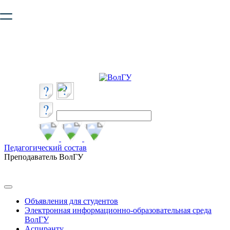
Ваш браузер устарел и не обеспечивает полноценную и
безопасную работу с сайтом. Пожалуйста
обновите браузер
,
чтобы улучшить взаимодействие с сайтом.
Педагогический состав
Преподаватель ВолГУ
Объявления для студентов
Электронная информационно-образовательная среда
ВолГУ
Аспиранту