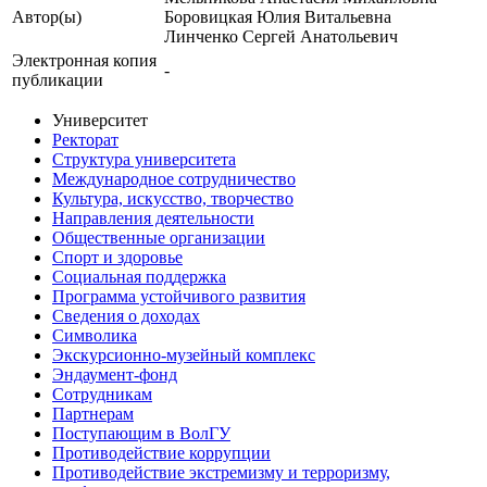
Автор(ы)
Боровицкая Юлия Витальевна
Линченко Сергей Анатольевич
Электронная копия
-
публикации
Университет
Ректорат
Структура университета
Международное сотрудничество
Культура, искусство, творчество
Направления деятельности
Общественные организации
Спорт и здоровье
Социальная поддержка
Программа устойчивого развития
Сведения о доходах
Символика
Экскурсионно-музейный комплекс
Эндаумент-фонд
Сотрудникам
Партнерам
Поступающим в ВолГУ
Противодействие коррупции
Противодействие экстремизму и терроризму,