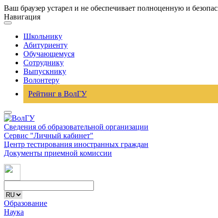
Ваш браузер устарел и не обеспечивает полноценную и безопа
Навигация
Школьнику
Абитуриенту
Обучающемуся
Сотруднику
Выпускнику
Волонтеру
Рейтинг в ВолГУ
Сведения об образовательной организации
Сервис "Личный кабинет"
Центр тестирования иностранных граждан
Документы приемной комиссии
Образование
Наука