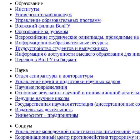
Образование
Институты
Университетский колледж
Управление образовательных программ
Волжский филиал ВолГУ
Образование за рубежом
Всероссийские студенческие олимпиады, проводимые на
Информационно-образовательные ресурсы
Трудоустройство студентов и выпускников
Информация о доступности высшего образования для ин
Перевод в ВолГУ на бюджет
Наука
Отдел аспирантуры и докторантуры
Управление науки и подготовки научных кадров
Научные подразделения
Основные результаты научной и инновационной деятель
Ведущие научные школы
Государственная научная аттестация (диссертационные с
Издательская деятельность
Университет – предприятиям
Социум
Управление молодежной политики и воспитательной дея
Координационный центр противодействия терроризму и 