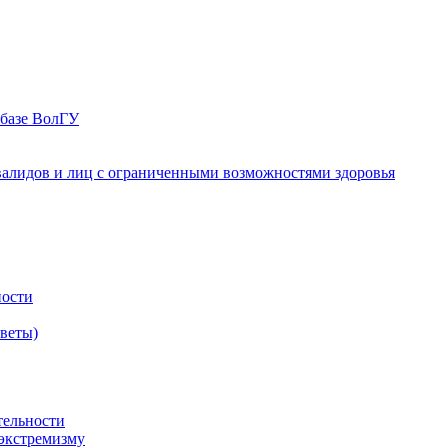
 базе ВолГУ
валидов и лиц с ограниченными возможностями здоровья
ности
оветы)
тельности
экстремизму