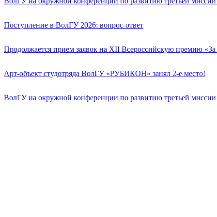
ВолГУ на окружной конференции по развитию третьей миссии
Поступление в ВолГУ 2026: вопрос-ответ
Продолжается прием заявок на XII Всероссийскую премию «За 
Арт-объект студотряда ВолГУ «РУБИКОН» занял 2-е место!
ВолГУ на окружной конференции по развитию третьей миссии