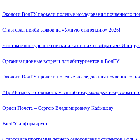
Экологи ВолГУ провели полевые исследования почвенного пок
Стартовал приём заявок на «Умную стипендию» 2026!
Что такое конкурсные списки и как в них разобраться? Инстру
Организационные встречи для абитуриентов в ВолГУ
Экологи ВолГУ провели полевые исследования почвенного пок
#ТриЧетыре: готовимся к масштабному молодежному событию
Орден Почета – Сергею Владимировичу Кабышеву
ВолГУ информирует
Стартовала программа летнего оздоровления студентов ВолГУ