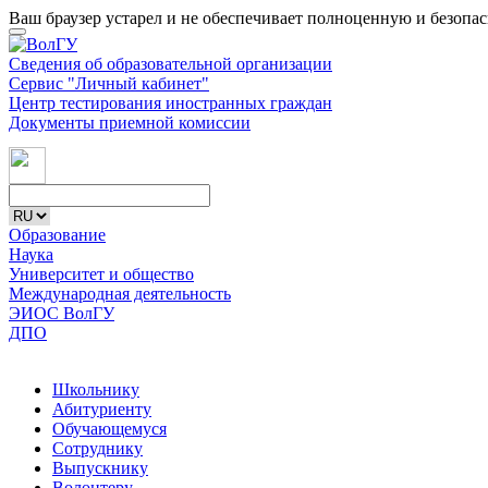
Ваш браузер устарел и не обеспечивает полноценную и безопа
Сведения об образовательной организации
Сервис "Личный кабинет"
Центр тестирования иностранных граждан
Документы приемной комиссии
Образование
Наука
Университет и общество
Международная деятельность
ЭИОС ВолГУ
ДПО
Школьнику
Абитуриенту
Обучающемуся
Сотруднику
Выпускнику
Волонтеру