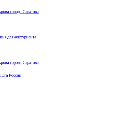
рова города Саратова
кция для абитуриента
рова города Саратова
 Юга России