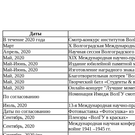
Даты
В течение 2020 года
Смотр-конкурс институтов Вол
Март
X Волгоградская Международна
Апрель, 2020
Научная сессия Волгоградского
Май, 2020
XIX Международная научно-пра
Май-Июнь, 2020
Издание юбилейной памятной 
Май-Июнь, 2020
Изготовление наградного знака
Май, 2020
Благотворительная лотерея "Во
Май, 2020
Творческий батл «Студенты &
Май, 2020
Онлайн-концерт "Лучшие мом
Номинация Имидж ВолГУ смотр
По согласованию
Июль, 2020
13-я Международная научно-пра
Даты по согласованию
Фотовыставка «Фотосушка» из и
Сентябрь, 2020
Пленэры «ВолГУ в красках»
Международная научная конфер
Сентябрь, 2020
войне 1941 –1945 гг.
Сентябрь, 2020 (по