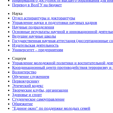
Информация о доступности высшего образования для ин
Перевод в ВолГУ на бюджет
Наука
Отдел аспирантуры и докторантуры
Управление науки и подготовки научных кадров
Научные подразделения
Основные результаты научной и инновационной деятель
Ведущие научные школы
Государственная научная аттестация (диссертационные с
Издательская деятельность
Университет – предприятиям
Социум
Управление молодежной политики и воспитательной дея
Координационный центр противодействия терроризму и 
Волонтерство
Обучение служением
Первокурснику
Этический кодекс
Творческие клубы, организации
Здоровье и спорт
Студенческое самоуправление
Общежитие
"Единое окно" по поддержке молодых семей