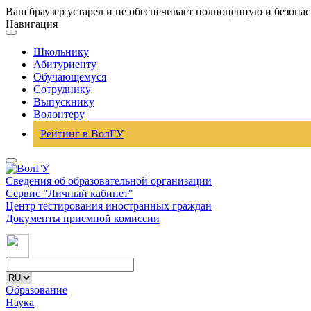
Ваш браузер устарел и не обеспечивает полноценную и безопа
Навигация
Школьнику
Абитуриенту
Обучающемуся
Сотруднику
Выпускнику
Волонтеру
Рейтинг в ВолГУ
Сведения об образовательной организации
Сервис "Личный кабинет"
Центр тестирования иностранных граждан
Документы приемной комиссии
Образование
Наука