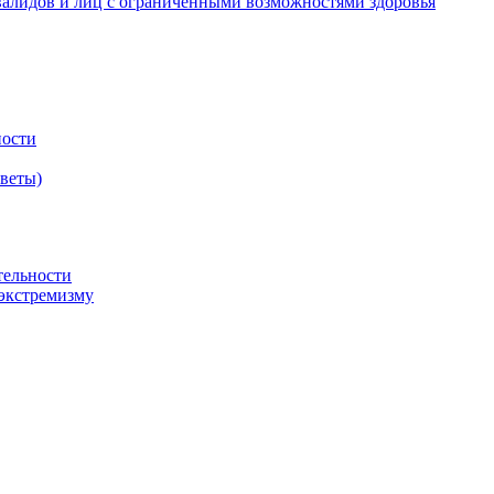
валидов и лиц с ограниченными возможностями здоровья
ности
оветы)
тельности
экстремизму