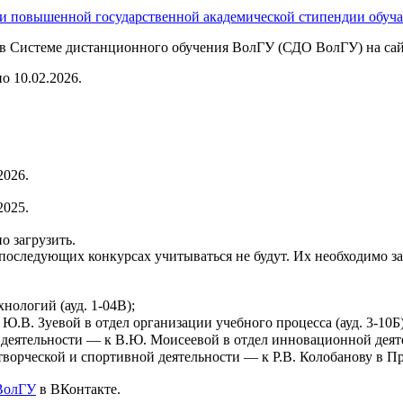
и повышенной государственной академической стипендии обу
 в Системе дистанционного обучения ВолГУ (СДО ВолГУ) на са
о 10.02.2026.
2026.
2025.
о загрузить.
оследующих конкурсах учитываться не будут. Их необходимо за
ологий (ауд. 1-04В);
.В. Зуевой в отдел организации учебного процесса (ауд. 3-10Б)
деятельности — к В.Ю. Моисеевой в отдел инновационной деятел
творческой и спортивной деятельности — к Р.В. Колобанову в 
ВолГУ
в ВКонтакте.