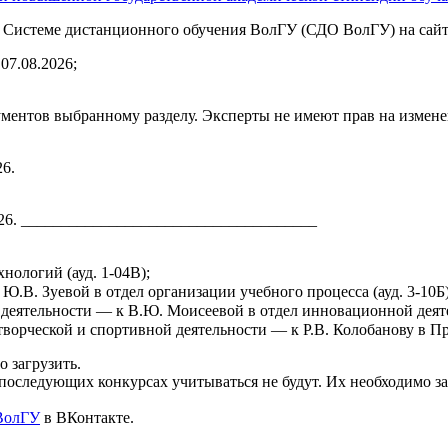
 в Системе дистанционного обучения ВолГУ (СДО ВолГУ) на сай
07.08.2026;
ментов выбранному разделу. Эксперты не имеют прав на измене
26.
026. _____________________________________
ологий (ауд. 1-04В);
.В. Зуевой в отдел организации учебного процесса (ауд. 3-10Б)
деятельности — к В.Ю. Моисеевой в отдел инновационной деятел
творческой и спортивной деятельности — к Р.В. Колобанову в 
 загрузить.
оследующих конкурсах учитываться не будут. Их необходимо за
ВолГУ
в ВКонтакте.