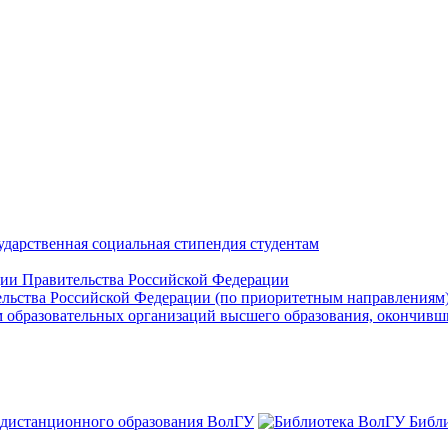
сударственная социальная стипендия студентам
ии Правительства Российской Федерации
льства Российской Федерации (по приоритетным направлениям
м образовательных организаций высшего образования, окончивш
 дистанционного образования ВолГУ
Библ