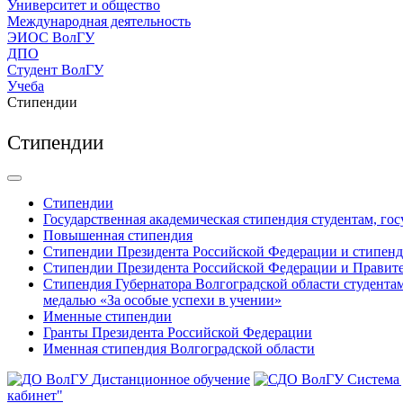
Университет и общество
Международная деятельность
ЭИОС ВолГУ
ДПО
Студент ВолГУ
Учеба
Стипендии
Стипендии
Стипендии
Государственная академическая стипендия студентам, го
Повышенная стипендия
Стипендии Президента Российской Федерации и стипенд
Стипендии Президента Российской Федерации и Правите
Стипендия Губернатора Волгоградской области студента
медалью «За особые успехи в учении»
Именные стипендии
Гранты Президента Российской Федерации
Именная стипендия Волгоградской области
Дистанционное обучение
Система
кабинет"