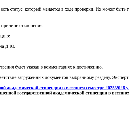
есть статус, который меняется в ходе проверки. Их может быть т
 причине отклонения.
яцию:
на Д.Ю.
мотрения будет указан в комментариях к достижению.
ветствие загруженных документов выбранному разделу. Эксперты
ой академической стипендии в весеннем семестре 2025/2026 у
енной государственной академической стипендии в весеннем 