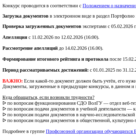
Конкурс проводится в соответствии с
Положением о назначени
Загрузка документов
в электронном виде в раздел Портфолио
Проверка загруженных документов
экспертами с 05.02.2026 п
Апелляция
с 11.02.2026 по 12.02.2026 (16:00).
Рассмотрение апелляций
до 14.02.2026 (16.00).
Формирование итогового рейтинга и протокола
после 15.02.
Период рассматриваемых достижений:
с 01.01.2025 по 31.12.
ВАЖНО:
Если какой-то документ должен быть учтён, его нужн
Документы, загруженные в предыдущие конкурсы, в данном и п
Куда обращаться, если возникли трудности?
ᐅ по вопросам функционирования СДО ВолГУ — отдел веб-техн
ᐅ по вопросам подачи документов в учебной деятельности — к Ю
ᐅ по вопросам подачи документов в научно-исследовательской 
ᐅ по вопросам подачи документов в общественной, культурно-
Подробнее в группе
Профсоюзной организации обучающихся 