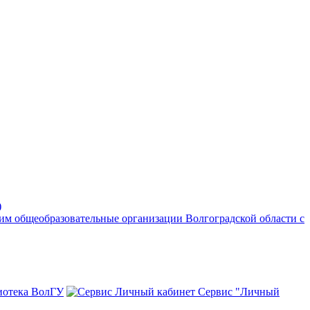
)
им общеобразовательные организации Волгоградской области с
иотека ВолГУ
Сервис "Личный