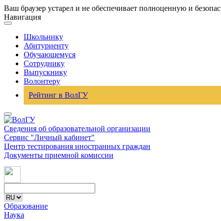
Ваш браузер устарел и не обеспечивает полноценную и безопа
Навигация
Школьнику
Абитуриенту
Обучающемуся
Сотруднику
Выпускнику
Волонтеру
Рейтинг в ВолГУ
Сведения об образовательной организации
Сервис "Личный кабинет"
Центр тестирования иностранных граждан
Документы приемной комиссии
Образование
Наука