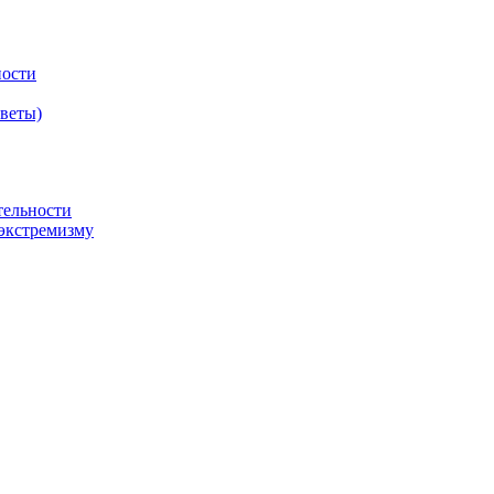
ности
оветы)
тельности
экстремизму