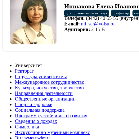
Иншакова Елена Иванов
доктор экономических наук
профессор
гла
Телефон:
(8442) 40-55-55 (внутрен
E-mail:
nii_ser@volsu.ru
Аудитория:
2-15 В
Университет
Ректорат
Структура университета
Международное сотрудничество
Культура, искусство, творчество
Направления деятельности
Общественные организации
Спорт и здоровье
Социальная поддержка
Программа устойчивого развития
Сведения о доходах
Символика
Экскурсионно-музейный комплекс
Эндаумент-фонд