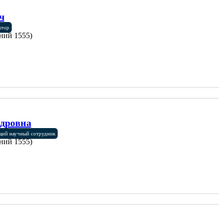
ч
ктор
ний 1555)
дровна
щий научный сотрудник
ний 1555)