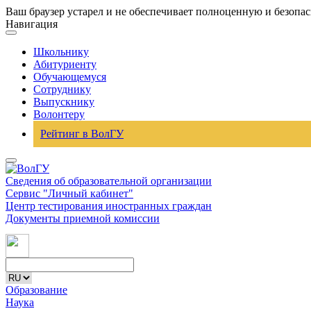
Ваш браузер устарел и не обеспечивает полноценную и безопа
Навигация
Школьнику
Абитуриенту
Обучающемуся
Сотруднику
Выпускнику
Волонтеру
Рейтинг в ВолГУ
Сведения об образовательной организации
Сервис "Личный кабинет"
Центр тестирования иностранных граждан
Документы приемной комиссии
Образование
Наука