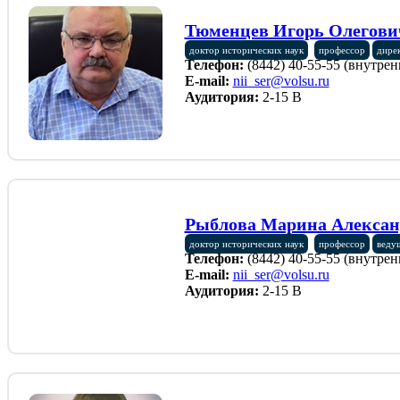
Тюменцев Игорь Олегови
доктор исторических наук
профессор
дире
Телефон:
(8442) 40-55-55 (внутрен
E-mail:
nii_ser@volsu.ru
Аудитория:
2-15 В
Рыблова Марина Алексан
доктор исторических наук
профессор
веду
Телефон:
(8442) 40-55-55 (внутрен
E-mail:
nii_ser@volsu.ru
Аудитория:
2-15 В