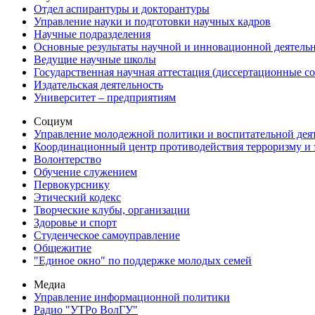
Отдел аспирантуры и докторантуры
Управление науки и подготовки научных кадров
Научные подразделения
Основные результаты научной и инновационной деятель
Ведущие научные школы
Государственная научная аттестация (диссертационные с
Издательская деятельность
Университет – предприятиям
Социум
Управление молодежной политики и воспитательной дея
Координационный центр противодействия терроризму и 
Волонтерство
Обучение служением
Первокурснику
Этический кодекс
Творческие клубы, организации
Здоровье и спорт
Студенческое самоуправление
Общежитие
"Единое окно" по поддержке молодых семей
Медиа
Управление информационной политики
Радио "УТРо ВолГУ"