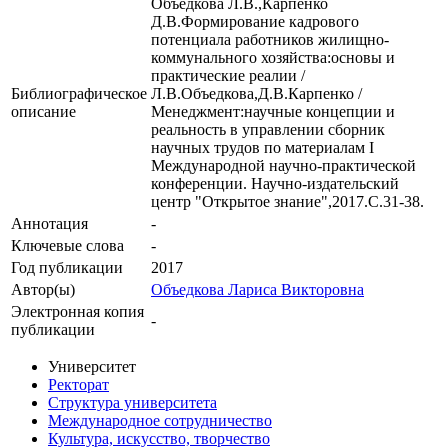
Объедкова Л.В.,Карпенко
Д.В.Формирование кадрового
потенциала работников жилищно-
коммунального хозяйства:основы и
практические реалии /
Библиографическое
Л.В.Объедкова,Д.В.Карпенко /
описание
Менеджмент:научные концепции и
реальность в управлении сборник
научных трудов по материалам I
Международной научно-практической
конференции. Научно-издательский
центр "Открытое знание",2017.С.31-38.
Аннотация
-
Ключевые cлова
-
Год публикации
2017
Автор(ы)
Объедкова Лариса Викторовна
Электронная копия
-
публикации
Университет
Ректорат
Структура университета
Международное сотрудничество
Культура, искусство, творчество