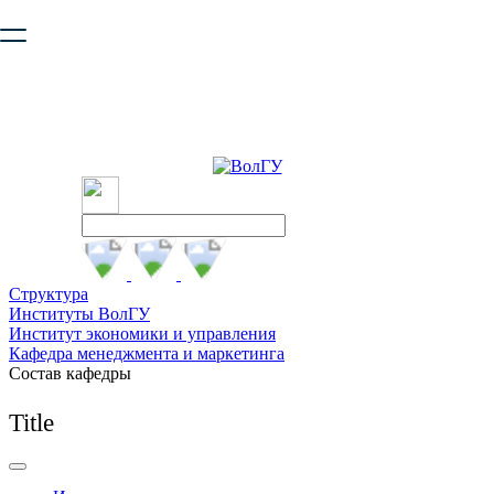
Ваш браузер устарел и не обеспечивает полноценную и
безопасную работу с сайтом. Пожалуйста
обновите браузер
,
чтобы улучшить взаимодействие с сайтом.
Структура
Институты ВолГУ
Институт экономики и управления
Кафедра менеджмента и маркетинга
Состав кафедры
Title