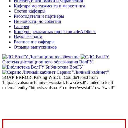
Институт экономики и управления
Кафедра менеджмента и маркетинга
Состав кафедры
Работодатели и партнеры
Не новости, но события
Галерея
Конкурс рекламных проектов «deADline»
Наука сегодня
Расписание кафедры
Отзывы выпускников
Дистанционное обучение
Система дистанционного образования ВолГУ
Библиотека ВолГУ
Сервис "Личный кабинет"
SOAP-ERROR: Parsing WSDL: Couldn't load from
'http://is.volsu.ru/1cuniver/ws/staff.1cws?wsdl' : failed to load
external entity "http://is.volsu.ru/1cuniver/ws/staff.1cws?wsdl"