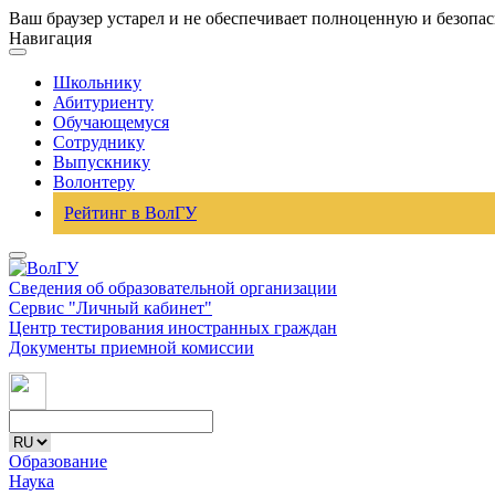
Ваш браузер устарел и не обеспечивает полноценную и безопа
Навигация
Школьнику
Абитуриенту
Обучающемуся
Сотруднику
Выпускнику
Волонтеру
Рейтинг в ВолГУ
Сведения об образовательной организации
Сервис "Личный кабинет"
Центр тестирования иностранных граждан
Документы приемной комиссии
Образование
Наука