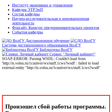
Институт экономики и управления
Кафедра ЭТРЭиП
Состав кафедры
Научно-исследовательская и инновационная
деятельность
Форсайт. Конкурс предпринимательских проектов
События кафедры
Дистанционное обучение
Система дистанционного образования ВолГУ
Библиотека ВолГУ
Сервис "Личный кабинет"
SOAP-ERROR: Parsing WSDL: Couldn't load from
'http://is.volsu.ru/1cuniver/ws/staff.1cws?wsdl' : failed to load
external entity "http://is.volsu.ru/1cuniver/ws/staff.1cws?wsdl"
Произошел сбой работы программы.