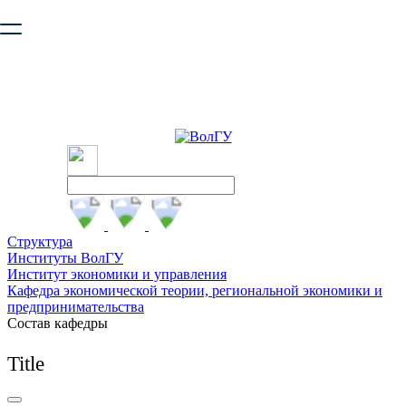
Ваш браузер устарел и не обеспечивает полноценную и
безопасную работу с сайтом. Пожалуйста
обновите браузер
,
чтобы улучшить взаимодействие с сайтом.
Структура
Институты ВолГУ
Институт экономики и управления
Кафедра экономической теории, региональной экономики и
предпринимательства
Состав кафедры
Title