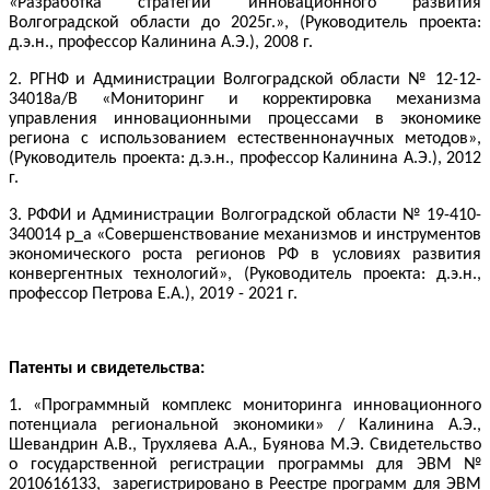
«Разработка стратегии инновационного развития
Волгоградской области до 2025г.», (Руководитель проекта:
д.э.н., профессор Калинина А.Э.
), 2008 г.
2. РГНФ и Администрации Волгоградской области № 12-12-
34018a/В «Мониторинг и корректировка механизма
управления инновационными процессами в экономике
региона с использованием естественнонаучных методов»,
(
Руководитель проекта: д.э.н., профессор Калинина А.Э.
), 2012
г.
3.
РФФИ и Администрации Волгоградской области № 19-410-
340014 р_а «Совершенствование механизмов и инструментов
экономического роста регионов РФ в условиях развития
конвергентных технологий», (
Руководитель проекта: д.э.н.,
профессор Петрова Е.А.
),
2019 - 2021 г.
Патенты и свидетельства:
1. «Программный комплекс мониторинга инновационного
потенциала региональной экономики» / Калинина А.Э.,
Шевандрин А.В.,
Трухляева А.А., Буянова М.Э.
Свидетельство
о государственной регистрации программы для ЭВМ №
2010616133, зарегистрировано в Реестре программ для ЭВМ