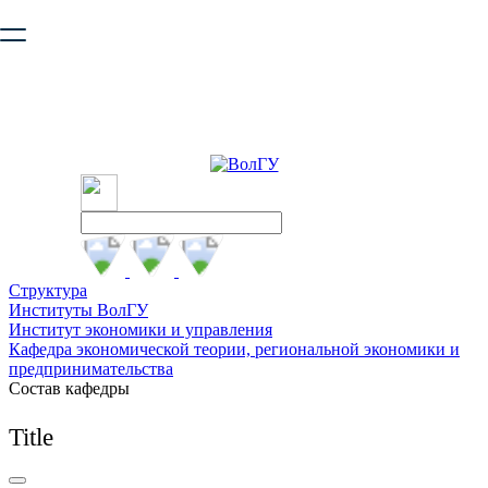
Ваш браузер устарел и не обеспечивает полноценную и
безопасную работу с сайтом. Пожалуйста
обновите браузер
,
чтобы улучшить взаимодействие с сайтом.
Структура
Институты ВолГУ
Институт экономики и управления
Кафедра экономической теории, региональной экономики и
предпринимательства
Состав кафедры
Title