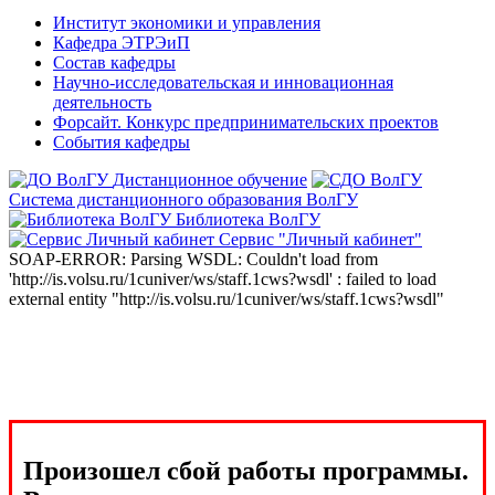
Институт экономики и управления
Кафедра ЭТРЭиП
Состав кафедры
Научно-исследовательская и инновационная
деятельность
Форсайт. Конкурс предпринимательских проектов
События кафедры
Дистанционное обучение
Система дистанционного образования ВолГУ
Библиотека ВолГУ
Сервис "Личный кабинет"
SOAP-ERROR: Parsing WSDL: Couldn't load from
'http://is.volsu.ru/1cuniver/ws/staff.1cws?wsdl' : failed to load
external entity "http://is.volsu.ru/1cuniver/ws/staff.1cws?wsdl"
Произошел сбой работы программы.