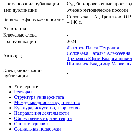
Наименование публикации
Судебно-проверочные производ
Тип публикации
Учебно-методическое пособие
Соловьева Н.А., Третьяков Ю.В
Библиографическое описание
– 146 с.
Аннотация
-
Ключевые cлова
-
Год публикации
2024
Фантров Павел Петрович
Соловьева Наталья Алексеевна
Автор(ы)
Третьяков Юрий Владимирович
Шинкарук Владимир Маркович
Электронная копия
-
публикации
Университет
Ректорат
Структура университета
Международное сотрудничество
Культура, искусство, творчество
Направления деятельности
Общественные организации
Спорт и здоровье
Социальная поддержка