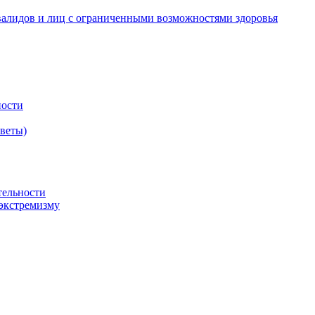
валидов и лиц с ограниченными возможностями здоровья
ности
оветы)
тельности
экстремизму