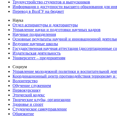
Трудоустройство студентов и выпускников
Информация о доступности высшего образования для ин
Перевод в ВолГУ на бюджет
Наука
Отдел аспирантуры и докторантуры
Управление науки и подготовки научных кадров
Научные подразделения
Основные результаты научной и инновационной деятель
Ведущие научные школы
Государственная научная аттестация (диссертационные с
Издательская деятельность
Университет – предприятиям
Социум
Управление молодежной политики и воспитательной дея
Координационный центр противодействия терроризму и 
Волонтерство
Обучение служением
Первокурснику
Этический кодекс
Творческие клубы, организации
Здоровье и спорт
Студенческое самоуправление
Общежитие