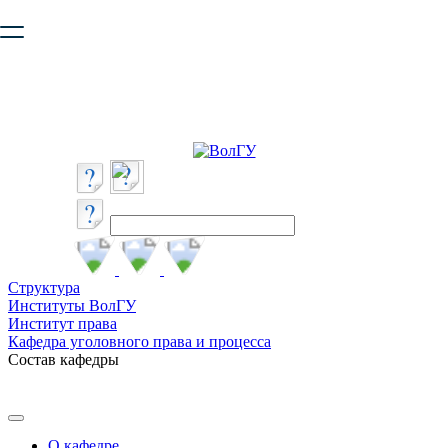
Ваш браузер устарел и не обеспечивает полноценную и
безопасную работу с сайтом. Пожалуйста
обновите браузер
,
чтобы улучшить взаимодействие с сайтом.
Структура
Институты ВолГУ
Институт права
Кафедра уголовного права и процесса
Состав кафедры
О кафедре