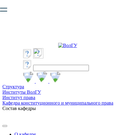
Ваш браузер устарел и не обеспечивает полноценную и
безопасную работу с сайтом. Пожалуйста
обновите браузер
,
чтобы улучшить взаимодействие с сайтом.
Структура
Институты ВолГУ
Институт права
Кафедра конституционного и муниципального права
Состав кафедры
О кафедре