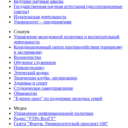
Ведущие научные школы
Государственная научная аттестация (диссертационные
советы)
Издательская деятельность
Университет – предприятиям
Социум
Управление молодежной политики и воспитательной
деятельности
Координационный центр противодействия терроризму
и экстремизму
Волонтерство
Обучение служением
Первокурснику
Этический кодекс
Творческие клубы, организации
Здоровье и спорт
Студенческое самоуправление
Общежитие
"Единое окно" по поддержке молодых семей
Медиа
Управление информационной политики
Радио "УТРо ВолГУ"
Газета "Форум. Университетский проспект,100"