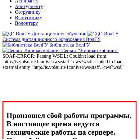
Аспиранту
Абитуриенту
Сотруднику
Выпускнику
Волонтеру
Дистанционное обучение
Система дистанционного образования ВолГУ
Библиотека ВолГУ
Сервис "Личный кабинет"
SOAP-ERROR: Parsing WSDL: Couldn't load from
'http://is.volsu.ru/1cuniver/ws/staff.1cws?wsdl' : failed to load
external entity "http://is.volsu.ru/1cuniver/ws/staff.1cws?wsdl"
Произошел сбой работы программы.
В настоящее время ведутся
технические работы на сервере.