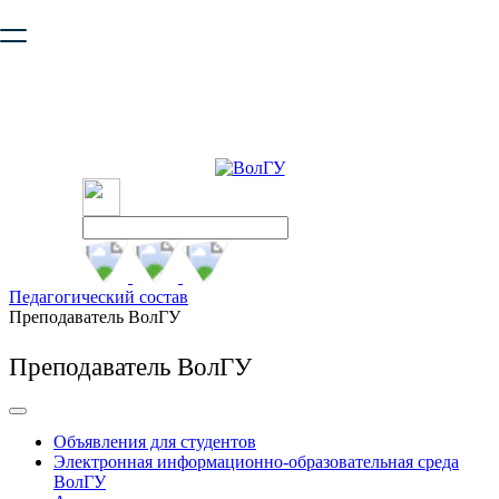
Ваш браузер устарел и не обеспечивает полноценную и
безопасную работу с сайтом. Пожалуйста
обновите браузер
,
чтобы улучшить взаимодействие с сайтом.
Педагогический состав
Преподаватель ВолГУ
Преподаватель ВолГУ
Объявления для студентов
Электронная информационно-образовательная среда
ВолГУ