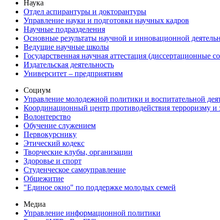
Наука
Отдел аспирантуры и докторантуры
Управление науки и подготовки научных кадров
Научные подразделения
Основные результаты научной и инновационной деятель
Ведущие научные школы
Государственная научная аттестация (диссертационные с
Издательская деятельность
Университет – предприятиям
Социум
Управление молодежной политики и воспитательной дея
Координационный центр противодействия терроризму и 
Волонтерство
Обучение служением
Первокурснику
Этический кодекс
Творческие клубы, организации
Здоровье и спорт
Студенческое самоуправление
Общежитие
"Единое окно" по поддержке молодых семей
Медиа
Управление информационной политики