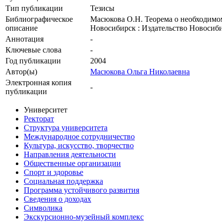
Тип публикации
Тезисы
Библиографическое
Масюкова О.Н. Теорема о необходимом
описание
Новосибирск : Издательство Новосибир
Аннотация
-
Ключевые cлова
-
Год публикации
2004
Автор(ы)
Масюкова Ольга Николаевна
Электронная копия
-
публикации
Университет
Ректорат
Структура университета
Международное сотрудничество
Культура, искусство, творчество
Направления деятельности
Общественные организации
Спорт и здоровье
Социальная поддержка
Программа устойчивого развития
Сведения о доходах
Символика
Экскурсионно-музейный комплекс