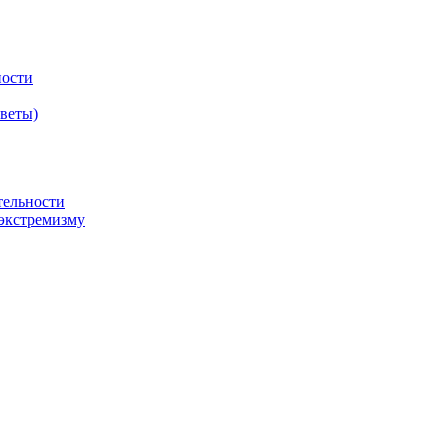
ности
оветы)
тельности
экстремизму