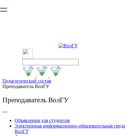
Ваш браузер устарел и не обеспечивает полноценную и
безопасную работу с сайтом. Пожалуйста
обновите браузер
,
чтобы улучшить взаимодействие с сайтом.
Педагогический состав
Преподаватель ВолГУ
Преподаватель ВолГУ
Объявления для студентов
Электронная информационно-образовательная среда
ВолГУ