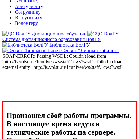
Аспиранту
Абитуриенту
Сотруднику
Выпускнику
Волонтеру
Дистанционное обучение
Система дистанционного образования ВолГУ
Библиотека ВолГУ
Сервис "Личный кабинет"
SOAP-ERROR: Parsing WSDL: Couldn't load from
'http://is.volsu.ru/1cuniver/ws/staff.1cws?wsdl' : failed to load
external entity "http://is.volsu.ru/1cuniver/ws/staff.1cws?wsdl"
Произошел сбой работы программы.
В настоящее время ведутся
технические работы на сервере.