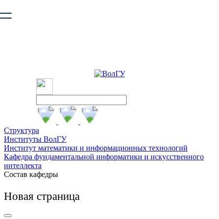
Ваш браузер устарел и не обеспечивает полноценную и
безопасную работу с сайтом. Пожалуйста
обновите браузер
,
чтобы улучшить взаимодействие с сайтом.
Структура
Институты ВолГУ
Институт математики и информационных технологий
Кафедра фундаментальной информатики и искусственного
интеллекта
Состав кафедры
Новая страница