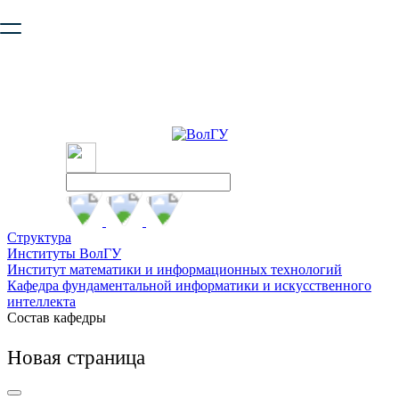
Ваш браузер устарел и не обеспечивает полноценную и
безопасную работу с сайтом. Пожалуйста
обновите браузер
,
чтобы улучшить взаимодействие с сайтом.
Структура
Институты ВолГУ
Институт математики и информационных технологий
Кафедра фундаментальной информатики и искусственного
интеллекта
Состав кафедры
Новая страница